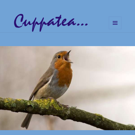
MENÜ
UND
Cuppatea – Handgemachte
WIDGETS
Musik und klare Botschaften