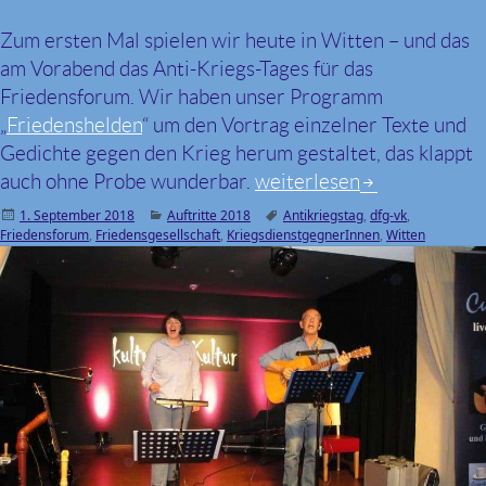
Zum ersten Mal spielen wir heute in Witten – und das
am Vorabend das Anti-Kriegs-Tages für das
Friedensforum. Wir haben unser Programm
„
Friedenshelden
“ um den Vortrag einzelner Texte und
Gedichte gegen den Krieg herum gestaltet, das klappt
auch ohne Probe wunderbar.
31. August 2018, Wittene
weiterlesen
Veröffentlicht
1. September 2018
Kategorien
Auftritte 2018
Schlagwörter
Antikriegstag
,
dfg-vk
,
Friedensforum
am
,
Friedensgesellschaft
,
KriegsdienstgegnerInnen
,
Witten