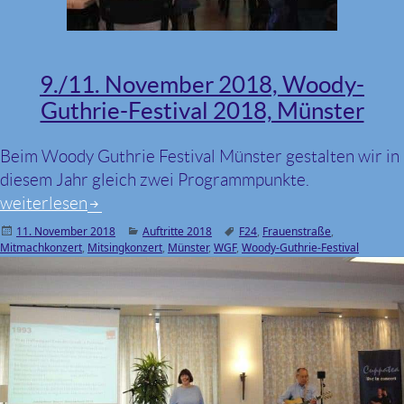
9./11. November 2018, Woody-
Guthrie-Festival 2018, Münster
Beim Woody Guthrie Festival Münster gestalten wir in
diesem Jahr gleich zwei Programmpunkte.
9./11. November 2018, Woody-Guthrie-Festival 2018,
weiterlesen
Veröffentlicht
11. November 2018
Kategorien
Auftritte 2018
Schlagwörter
F24
,
Frauenstraße
,
Mitmachkonzert
am
,
Mitsingkonzert
,
Münster
,
WGF
,
Woody-Guthrie-Festival