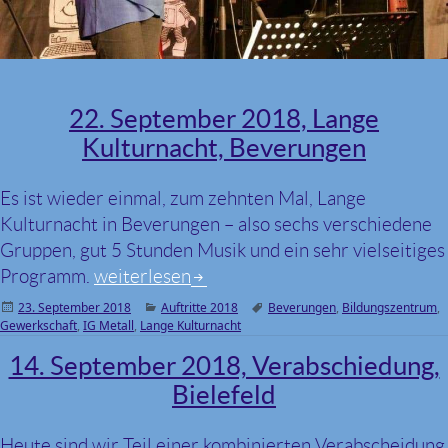
22. September 2018, Lange
Kulturnacht, Beverungen
Es ist wieder einmal, zum zehnten Mal, Lange
Kulturnacht in Beverungen – also sechs verschiedene
Gruppen, gut 5 Stunden Musik und ein sehr vielseitiges
Programm.
22. September 2018, Lange Kulturnacht, 
weiterlesen
Veröffentlicht
23. September 2018
Kategorien
Auftritte 2018
Schlagwörter
Beverungen
,
Bildungszentrum
,
Gewerkschaft
am
,
IG Metall
,
Lange Kulturnacht
14. September 2018, Verabschiedung,
Bielefeld
Heute sind wir Teil einer kombinierten Verabscheidung