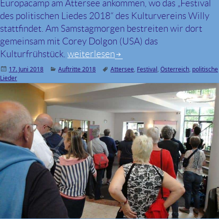
Europacamp am Attersee ankommen, wo das „Festival
des politischen Liedes 2018“ des Kulturvereins Willy
stattfindet. Am Samstagmorgen bestreiten wir dort
gemeinsam mit Corey Dolgon (USA) das
Kulturfrühstück.
16. Juni 2018, Festival des politisch
weiterlesen
Veröffentlicht
17. Juni 2018
Kategorien
Auftritte 2018
Schlagwörter
Attersee
,
Festival
,
Österreich
,
politische
Lieder
am