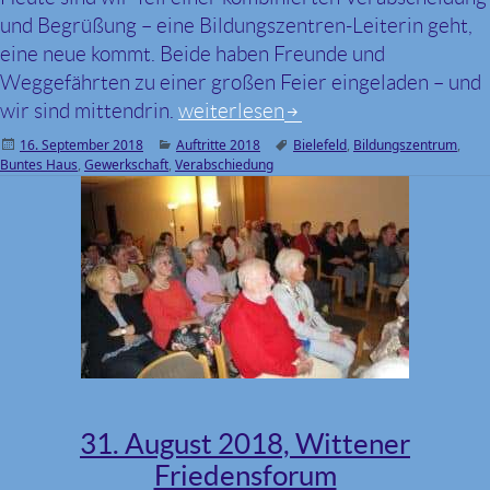
und Begrüßung – eine Bildungszentren-Leiterin geht,
eine neue kommt. Beide haben Freunde und
Weggefährten zu einer großen Feier eingeladen – und
wir sind mittendrin.
14. September 2018, Verabschiedun
weiterlesen
Veröffentlicht
16. September 2018
Kategorien
Auftritte 2018
Schlagwörter
Bielefeld
,
Bildungszentrum
,
Buntes Haus
am
,
Gewerkschaft
,
Verabschiedung
31. August 2018, Wittener
Friedensforum