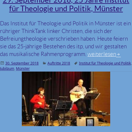
für Theologie und Politik, Münster
Das Institut für Theologie und Politik in Münster ist ein
rühriger ThinkTank linker Christen, die sich der
Befreiungtheologie verschrieben haben. Heute feiern
sie das 25-jährige Bestehen des itp, und wir gestalten
das musikalische Rahmenprogramm.
29. September 2018
weiterlesen
Veröffentlicht
30. September 2018
Kategorien
Auftritte 2018
Schlagwörter
Institut für Theologie und Politik
,
Jubiläum
am
,
Münster