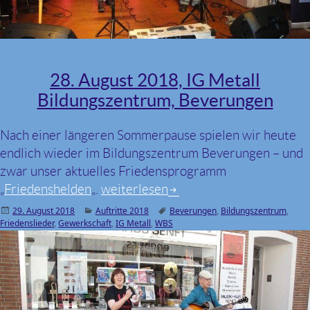
28. August 2018, IG Metall
Bildungszentrum, Beverungen
Nach einer längeren Sommerpause spielen wir heute
endlich wieder im Bildungszentrum Beverungen – und
zwar unser aktuelles Friedensprogramm
„
Friedenshelden
„.
28. August 2018, IG Metall Bildung
weiterlesen
Veröffentlicht
29. August 2018
Kategorien
Auftritte 2018
Schlagwörter
Beverungen
,
Bildungszentrum
,
Friedenslieder
am
,
Gewerkschaft
,
IG Metall
,
WBS