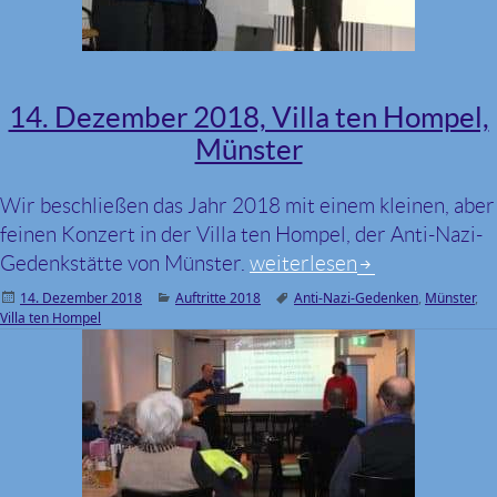
14. Dezember 2018, Villa ten Hompel,
Münster
Wir beschließen das Jahr 2018 mit einem kleinen, aber
feinen Konzert in der Villa ten Hompel, der Anti-Nazi-
Gedenkstätte von Münster.
14. Dezember 2018, Villa 
weiterlesen
Veröffentlicht
14. Dezember 2018
Kategorien
Auftritte 2018
Schlagwörter
Anti-Nazi-Gedenken
,
Münster
,
Villa ten Hompel
am