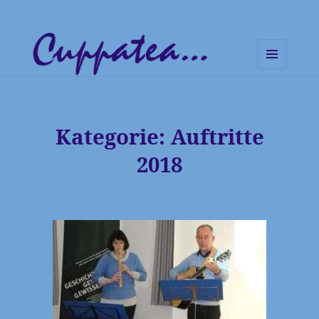
MENÜ
UND
Cuppatea – Handgemachte
WIDGETS
Musik und klare Botschaften
Kategorie:
Auftritte
2018