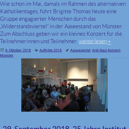
Wie schon im Mai, damals im Rahmen des alternativen
Katholikentages, führt Brigitte Thomas heute eine
Gruppe engagierter Menschen durch das
„Widerstandsviertel“ in der Aaseestand von Münster.
Zum Abschluss geben wir ein kleines Konzert für die
Teilnehmerinnen und Teilnehmer.
9. Oktober 2018, Abs
weiterlesen
Veröffentlicht
9. Oktober 2018
Kategorien
Auftritte 2018
Schlagwörter
Aaseeviertel
,
Anti-Nazi-Konzert
,
Münster
am
29. September 2018, 25 Jahre Institut