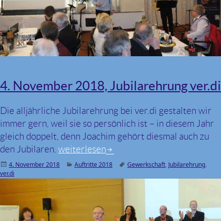
4. November 2018, Jubilarehrung ver.di
Die alljährliche Jubilarehrung bei ver.di gestalten wir
immer gern, weil sie so persönlich ist – in diesem Jahr
gleich doppelt, denn Joachim gehört diesmal auch zu
den Jubilaren.
4. November 2018, Jubilarehrung ver.di
weiterlesen
Veröffentlicht
4. November 2018
Kategorien
Auftritte 2018
Schlagwörter
Gewerkschaft
,
Jubilarehrung
,
ver.di
am