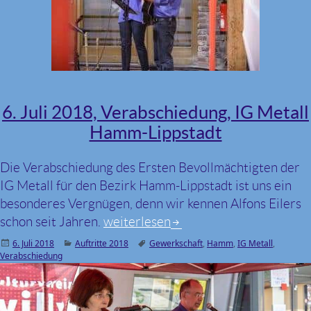
6. Juli 2018, Verabschiedung, IG Metall
Hamm-Lippstadt
Die Verabschiedung des Ersten Bevollmächtigten der
IG Metall für den Bezirk Hamm-Lippstadt ist uns ein
besonderes Vergnügen, denn wir kennen Alfons Eilers
schon seit Jahren.
6. Juli 2018, Verabschiedung, IG Me
weiterlesen
Veröffentlicht
6. Juli 2018
Kategorien
Auftritte 2018
Schlagwörter
Gewerkschaft
,
Hamm
,
IG Metall
,
Verabschiedung
am