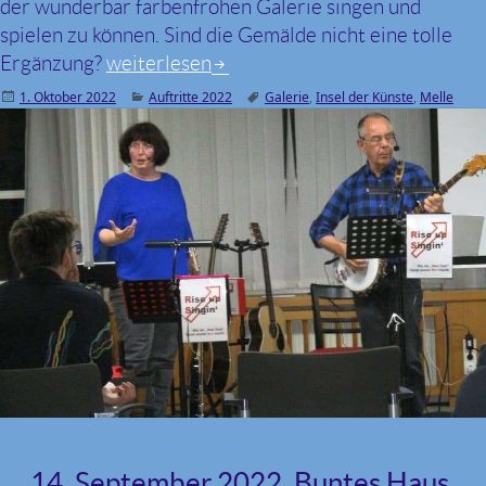
der wunderbar farbenfrohen Galerie singen und
spielen zu können. Sind die Gemälde nicht eine tolle
Ergänzung?
30. September 2022, Insel der Künste, Mel
weiterlesen
Veröffentlicht
1. Oktober 2022
Kategorien
Auftritte 2022
Schlagwörter
Galerie
,
Insel der Künste
,
Melle
am
14. September 2022, Buntes Haus,