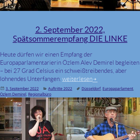
2. September 2022,
Spätsommerempfang DIE LINKE
Heute dürfen wir einen Empfang der
Europaparlamentarierin Özlem Alev Demirel begleiten
– bei 27 Grad Celsius ein schweißtreibendes, aber
lohnendes Unterfangen.
2. September 2022, Spätsom
weiterlesen
Veröffentlicht
3. September 2022
Kategorien
Auftritte 2022
Schlagwörter
Düsseldorf
,
Europaparlament
,
Özlem Demirel
am
,
Regionalbüro