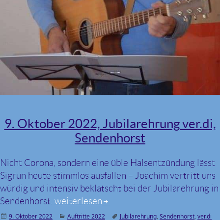
9. Oktober 2022, Jubilarehrung ver.di,
Sendenhorst
Nicht Corona, sondern eine üble Halsentzündung lässt
Sigrun heute stimmlos ausfallen – Joachim vertritt uns
würdig und intensiv beklatscht bei der Jubilarehrung in
Sendenhorst.
9. Oktober 2022, Jubilarehrung ver.di, S
weiterlesen
Veröffentlicht
9. Oktober 2022
Kategorien
Auftritte 2022
Schlagwörter
Jubilarehrung
,
Sendenhorst
,
ver.di