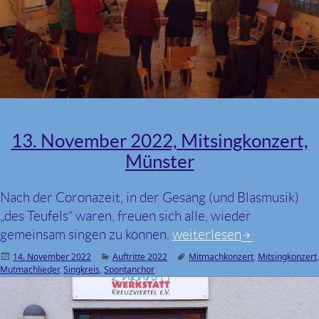
13. November 2022, Mitsingkonzert,
Münster
Nach der Coronazeit, in der Gesang (und Blasmusik)
„des Teufels“ waren, freuen sich alle, wieder
gemeinsam singen zu können.
13. November 2022, Mits
weiterlesen
Veröffentlicht
14. November 2022
Kategorien
Auftritte 2022
Schlagwörter
Mitmachkonzert
,
Mitsingkonzert
,
Mutmachlieder
am
,
Singkreis
,
Spontanchor