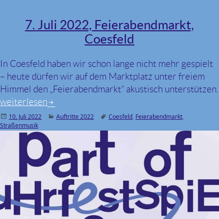
7. Juli 2022, Feierabendmarkt,
Coesfeld
In Coesfeld haben wir schon lange nicht mehr gespielt
– heute dürfen wir auf dem Marktplatz unter freiem
Himmel den „Feierabendmarkt“ akustisch unterstützen.
weiterlesen
Veröffentlicht
10. Juli 2022
Kategorien
Auftritte 2022
Schlagwörter
Coesfeld
,
Feierabendmarkt
,
Straßenmusik
am