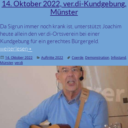
14. Oktober 2022, ver.di-Kundgebung,
Münster
Da Sigrun immer noch krank ist, unterstützt Joachim
heute allein den ver.di-Ortsverein bei einer
Kundgebung für ein gerechtes Bürgergeld.
14. Oktober 2022, ver.di-Kundgebung, Münster
weiterlesen
Veröffentlicht
14. Oktober 2022
Kategorien
Auftritte 2022
Schlagwörter
Coerde
,
Demonstration
,
Infostand
,
Münster
am
,
ver.di