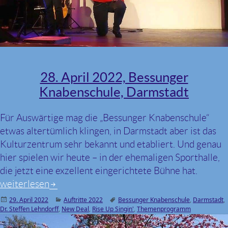
28. April 2022, Bessunger
Knabenschule, Darmstadt
Für Auswärtige mag die „Bessunger Knabenschule“
etwas altertümlich klingen, in Darmstadt aber ist das
Kulturzentrum sehr bekannt und etabliert. Und genau
hier spielen wir heute – in der ehemaligen Sporthalle,
die jetzt eine exzellent eingerichtete Bühne hat.
weiterlesen
Veröffentlicht
29. April 2022
Kategorien
Auftritte 2022
Schlagwörter
Bessunger Knabenschule
,
Darmstadt
,
Dr. Steffen Lehndorff
am
,
New Deal
,
Rise Up Singin'
,
Themenprogramm