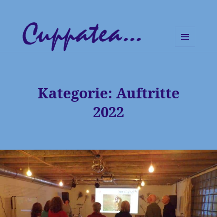
MENÜ
UND
Cuppatea – Handgemachte
WIDGETS
Musik und klare Botschaften
Kategorie:
Auftritte
2022