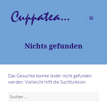
MENÜ
UND
Cuppatea – Handgemachte
WIDGETS
Musik und klare Botschaften
Nichts gefunden
Das Gesuchte konnte leider nicht gefunden
werden. Vielleicht hilft die Suchfunktion.
S
u