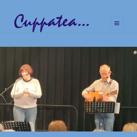
MENÜ
UND
Cuppatea – Handgemachte
WIDGETS
Musik und klare Botschaften