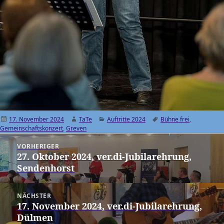
Veröffentlicht
17. November 2024
Autor
TaTe
Kategorien
Auftritte 2024
Schlagwörter
Bühne frei
,
Gemeinschaftskonzert
am
,
Greven
Beitragsnavigation
VORHERIGER
27. Oktober 2024, ver.di-Jubilarehrung,
Vorheriger
Sendenhorst
Beitrag:
NÄCHSTER
17. November 2024, ver.di-Jubilarehrung,
Nächster
Dülmen
Beitrag: