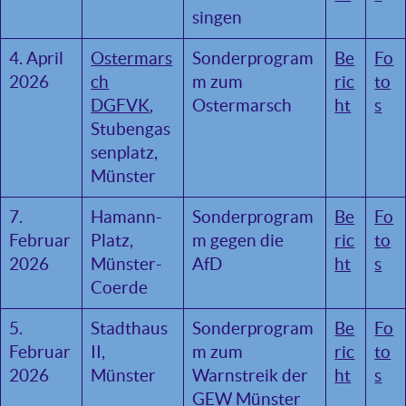
singen
4. April
Ostermars
Sonderprogram
Be
Fo
2026
ch
m zum
ric
to
DGFVK
,
Ostermarsch
ht
s
Stubengas
senplatz,
Münster
7.
Hamann-
Sonderprogram
Be
Fo
Februar
Platz,
m gegen die
ric
to
2026
Münster-
AfD
ht
s
Coerde
5.
Stadthaus
Sonderprogram
Be
Fo
Februar
II,
m zum
ric
to
2026
Münster
Warnstreik der
ht
s
GEW Münster