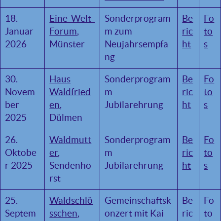
18.
Eine-Welt-
Sonderprogram
Be
Fo
Januar
Forum
,
m zum
ric
to
2026
Münster
Neujahrsempfa
ht
s
ng
30.
Haus
Sonderprogram
Be
Fo
Novem
Waldfried
m
ric
to
ber
en
,
Jubilarehrung
ht
s
2025
Dülmen
26.
Waldmutt
Sonderprogram
Be
Fo
Oktobe
er
,
m
ric
to
r 2025
Sendenho
Jubilarehrung
ht
s
rst
25.
Waldschlö
Gemeinschaftsk
Be
Fo
Septem
sschen
,
onzert mit Kai
ric
to