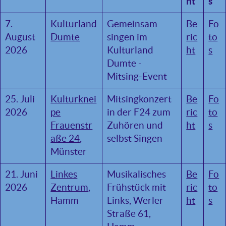
ht
s
7.
Kulturland
Gemeinsam
Be
Fo
August
Dumte
singen im
ric
to
2026
Kulturland
ht
s
Dumte -
Mitsing-Event
25. Juli
Kulturknei
Mitsingkonzert
Be
Fo
2026
pe
in der F24 zum
ric
to
Frauenstr
Zuhören und
ht
s
aße 24
,
selbst Singen
Münster
21. Juni
Linkes
Musikalisches
Be
Fo
2026
Zentrum
,
Frühstück mit
ric
to
Hamm
Links, Werler
ht
s
Straße 61,