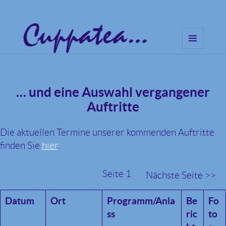
MENÜ
UND
Cuppatea – Handgemachte
WIDGETS
Musik und klare Botschaften
… und eine Auswahl vergangener
Auftritte
Die aktuellen Termine unserer kommenden Auftritte
finden Sie
hier
.
Seite 1
Nächste Seite >>
Datum
Ort
Programm/Anla
Be
Fo
ss
ric
to