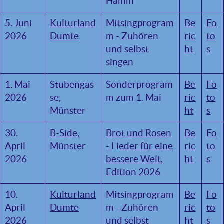
Hamm
5. Juni
Kulturland
Mitsingprogram
Be
Fo
2026
Dumte
m - Zuhören
ric
to
und selbst
ht
s
singen
1. Mai
Stubengas
Sonderprogram
Be
Fo
2026
se,
m zum 1. Mai
ric
to
Münster
ht
s
30.
B-Side
,
Brot und Rosen
Be
Fo
April
Münster
- Lieder für eine
ric
to
2026
bessere Welt
,
ht
s
Edition 2026
10.
Kulturland
Mitsingprogram
Be
Fo
April
Dumte
m - Zuhören
ric
to
2026
und selbst
ht
s