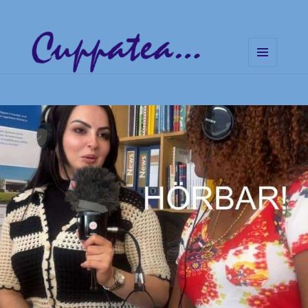
MENÜ
UND
Cuppatea – Handgemachte
WIDGETS
Musik und klare Botschaften