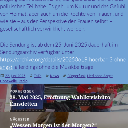
politischen Teilhabe. Es geht um Kultur und das Gefühl
von Heimat, aber auch um die Rechte von Frauen, und
wie sie – aus der Perspektive der Frauen selbst –
gesellschaftlich verwirklicht werden.
Die Sendung ist ab dem 25. Juni 2025 dauerhaft im
Sendungsarchiv verfügbar unter
https://archive.org/details/20250619-hoerbar-3-ohne-
angst
, allerdings ohne die Musikbeiträge.
Veröffentlicht
22. Juni 2025
Autor
TaTe
Kategorien
News
Schlagwörter
Bürgerfunk
,
Lied ohne Angst
,
Lippewelle
am
,
Radio
Beitragsnavigation
VORHERIGER
28. Mai 2025, Eröffnung Wahlkreisbüro,
Vorheriger
Emsdetten
Beitrag:
NÄCHSTER
„Wessen Morgen ist der Morgen?“
Nächster