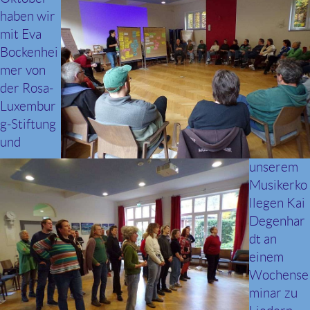
haben wir
mit Eva
Bockenhei
mer von
der Rosa-
Luxembur
g-Stiftung
und
unserem
Musikerko
llegen Kai
Degenhar
dt an
einem
Wochense
minar zu