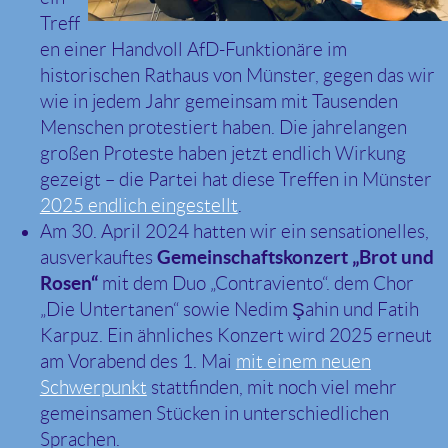
Treff
en einer Handvoll AfD-Funktionäre im
historischen Rathaus von Münster, gegen das wir
wie in jedem Jahr gemeinsam mit Tausenden
Menschen protestiert haben. Die jahrelangen
großen Proteste haben jetzt endlich Wirkung
gezeigt – die Partei hat diese Treffen in Münster
2025 endlich eingestellt
.
Am 30. April 2024 hatten wir ein sensationelles,
ausverkauftes
Gemeinschaftskonzert „Brot und
Rosen“
mit dem Duo „Contraviento“. dem Chor
„Die Untertanen“ sowie Nedim Şahin und Fatih
Karpuz. Ein ähnliches Konzert wird 2025 erneut
am Vorabend des 1. Mai
mit einem neuen
Schwerpunkt
stattfinden, mit noch viel mehr
gemeinsamen Stücken in unterschiedlichen
Sprachen.