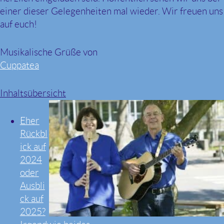
einer dieser Gelegenheiten mal wieder. Wir freuen uns
auf euch!
Musikalische Grüße von
Cuppatea
Inhaltsübersicht
Eher
Rückbl
ick auf
2024
oder
Ausbli
ck auf
2025?