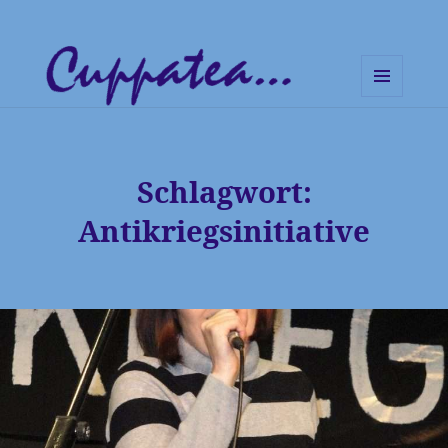
MENÜ
UND
Cuppatea – Handgemachte
WIDGETS
Musik und klare Botschaften
Schlagwort:
Antikriegsinitiative