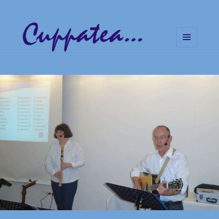
MENÜ
UND
Cuppatea – Handgemachte
WIDGETS
Musik und klare Botschaften