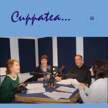
MENÜ
UND
Cuppatea – Handgemachte
WIDGETS
Musik und klare Botschaften