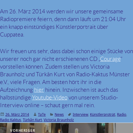
Am 26. März 2014 werden wir unsere gemeinsame
Radiopremiere feiern, denn dann läuft um 21:04 Uhr
ein knapp einstündiges Künstlerportrait über
Cuppatea.
Wir freuen uns sehr, dass dabei schon einige Stücke von
unserer noch gar nicht erschienenen CD „
Courage
“
vorstellen können. Zudem stellen uns Victoria
Braunholz und Türkân Kurt von Radio-Kaktus Münster
e.V., viele Fragen. Am besten hört ihr in die
Aufzeichnung
hier
hinein. Inzwischen ist auch das
halbstündige
Youtube-Video
von unserem Studio-
Interview online – schaut gern mal rein.
Veröffentlicht
26. März 2014
Autor
TaTe
Kategorien
News
Schlagwörter
Interview
,
Künstlerproträt
,
Radio
,
Radio Kaktus
am
,
Türkân Kurt
,
Victoria Braunholz
Beitragsnavigation
VORHERIGER