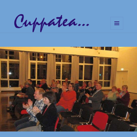
MENÜ
UND
Cuppatea – Handgemachte
WIDGETS
Musik und klare Botschaften