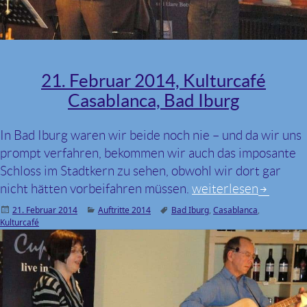
21. Februar 2014, Kulturcafé
Casablanca, Bad Iburg
In Bad Iburg waren wir beide noch nie – und da wir uns
prompt verfahren, bekommen wir auch das imposante
Schloss im Stadtkern zu sehen, obwohl wir dort gar
nicht hätten vorbeifahren müssen.
21. Februar 2014, Ku
weiterlesen
Veröffentlicht
21. Februar 2014
Kategorien
Auftritte 2014
Schlagwörter
Bad Iburg
,
Casablanca
,
Kulturcafé
am