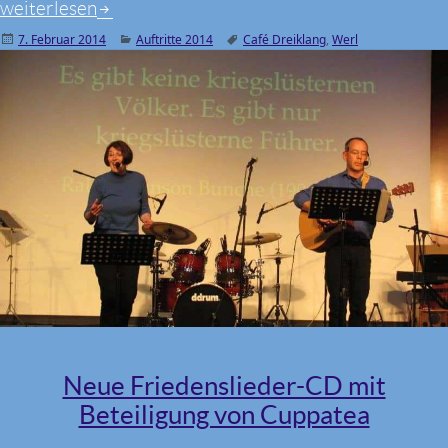
7. Februar 2014, Café Dreiklang, Werl
weiterlesen
Veröffentlicht
7. Februar 2014
Kategorien
Auftritte 2014
Schlagwörter
Café Dreiklang
,
Werl
am
Neue Friedenslieder-CD mit
Beteiligung von Cuppatea