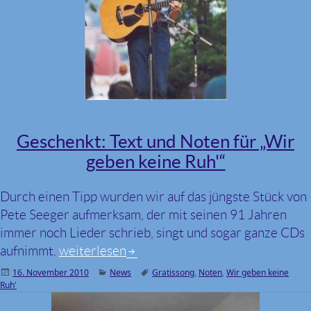
Geschenkt: Text und Noten für „Wir
geben keine Ruh'“
Durch einen Tipp wurden wir auf das jüngste Stück von
Pete Seeger aufmerksam, der mit seinen 91 Jahren
immer noch Lieder schrieb, singt und sogar ganze CDs
aufnimmt.
Geschenkt: Text und Noten für „Wir geben ke
weiterlesen
Veröffentlicht
16. November 2010
Kategorien
News
Schlagwörter
Gratissong
,
Noten
,
Wir geben keine
Ruh'
am