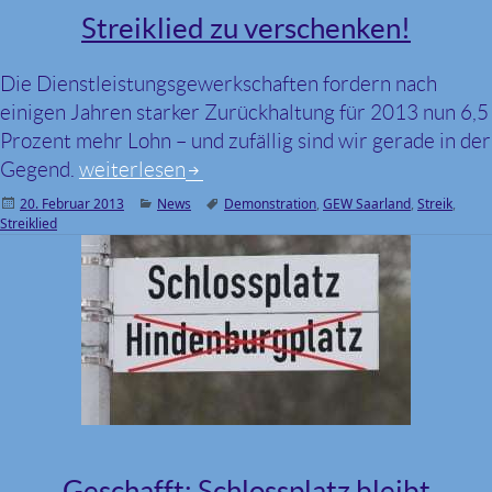
Streiklied zu verschenken!
Die Dienstleistungsgewerkschaften fordern nach
einigen Jahren starker Zurückhaltung für 2013 nun 6,5
Prozent mehr Lohn – und zufällig sind wir gerade in der
Gegend.
Streiklied zu verschenken!
weiterlesen
Veröffentlicht
20. Februar 2013
Kategorien
News
Schlagwörter
Demonstration
,
GEW Saarland
,
Streik
,
Streiklied
am
Geschafft: Schlossplatz bleibt