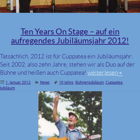
Ten Years On Stage – auf ein
aufregendes Jubiläumsjahr 2012!
Tatsächlich, 2012 ist für Cuppatea ein Jubiläumsjahr:
Seit 2002, also zehn Jahre, stehen wir als Duo auf der
Bühne und heißen auch Cuppatea!
Ten Years On Stage –
weiterlesen
Veröffentlicht
1. Januar 2012
Kategorien
News
Schlagwörter
10 Jahre
,
Bühnenjubiläum
,
Cuppatea
,
Jubiläum
am