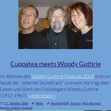
Cuppatea meets Woody Guthrie
Im Rahmen des
Woody-Guthrie-Festivals 2009
sind wir
heute der „lebende Soundtrack“ zu einem Vortrag über
Leben und Werk des Folksängers Woody Guthrie
(1912-1967).
Cuppatea meets Woody Guthrie
weiterlesen
Veröffentlicht
22. Oktober 2009
Kategorien
News
Schlagwörter
Michael Kleff
,
Vortrag
,
WGF Münster
,
Woody-Guthrie-Festival
am