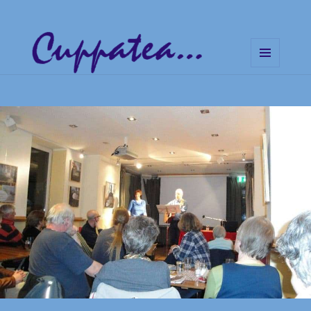
MENÜ
UND
Cuppatea – Handgemachte
WIDGETS
Musik und klare Botschaften
Blog