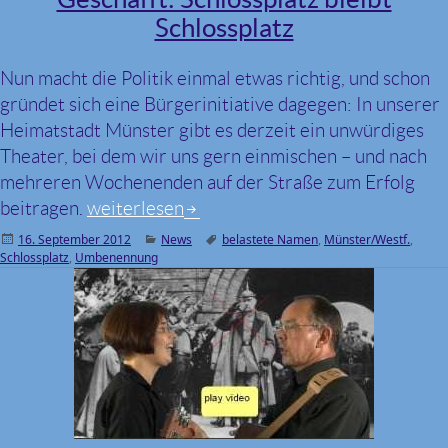
Schlossplatz
Nun macht die Politik einmal etwas richtig, und schon
gründet sich eine Bürgerinitiative dagegen: In unserer
Heimatstadt Münster gibt es derzeit ein unwürdiges
Theater, bei dem wir uns gern einmischen – und nach
mehreren Wochenenden auf der Straße zum Erfolg
beitragen.
Geschafft: Schlossplatz bleibt Schlossplatz
weiterlesen
Veröffentlicht
16. September 2012
Kategorien
News
Schlagwörter
belastete Namen
,
Münster/Westf.
,
Schlossplatz
am
,
Umbenennung