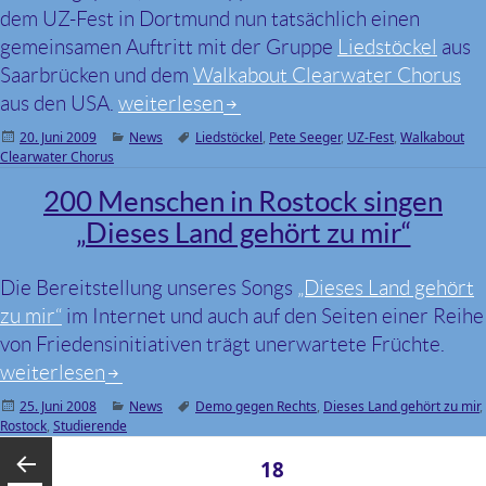
dem UZ-Fest in Dortmund nun tatsächlich einen
gemeinsamen Auftritt mit der Gruppe
Liedstöckel
aus
Saarbrücken und dem
Walkabout Clearwater Chorus
aus den USA.
Cuppatea beim internationalen Konzert z
weiterlesen
Veröffentlicht
20. Juni 2009
Kategorien
News
Schlagwörter
Liedstöckel
,
Pete Seeger
,
UZ-Fest
,
Walkabout
Clearwater Chorus
am
200 Menschen in Rostock singen
„Dieses Land gehört zu mir“
Die Bereitstellung unseres Songs
„Dieses Land gehört
zu mir“
im Internet und auch auf den Seiten einer Reihe
von Friedensinitiativen trägt unerwartete Früchte.
200 Menschen in Rostock singen „Dieses Land gehört z
weiterlesen
Veröffentlicht
25. Juni 2008
Kategorien
News
Schlagwörter
Demo gegen Rechts
,
Dieses Land gehört zu mir
,
Rostock
am
,
Studierende
Seitennummerierung
SEITE
18
der