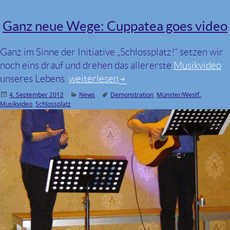
Ganz neue Wege: Cuppatea goes video
Ganz im Sinne der Initiative „Schlossplatz!“ setzen wir
noch eins drauf und drehen das allererste
Musikvideo
unseres Lebens.
Ganz neue Wege: Cuppatea goes vide
weiterlesen
Veröffentlicht
4. September 2012
Kategorien
News
Schlagwörter
Demonstration
,
Münster/Westf.
,
Musikvideo
am
,
Schlossplatz